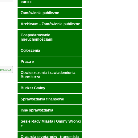
euro
»
Zamówienia publiczne
Archiwum - Zamówienia publiczne
Gospodarowanie
nieruchomościami
Ogłoszenia
Praca
»
wstecz
Obwieszczenia i zawiadomienia
Burmistrza
Budżet Gminy
Sprawozdania finansowe
Inne sprawozdania
Sesje Rady Miasta i Gminy Wronki
»
Otwarcia przetargów - transmisja