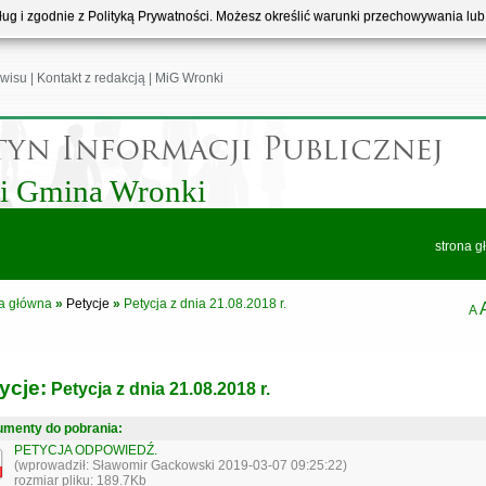
usług i zgodnie z Polityką Prywatności. Możesz określić warunki przechowywania lu
wisu
|
Kontakt z redakcją
|
MiG Wronki
 i Gmina Wronki
strona g
a główna
»
Petycje
»
Petycja z dnia 21.08.2018 r.
A
ycje:
Petycja z dnia 21.08.2018 r.
menty do pobrania:
PETYCJA ODPOWIEDŹ.
(wprowadził: Sławomir Gackowski 2019-03-07 09:25:22)
rozmiar pliku: 189.7Kb