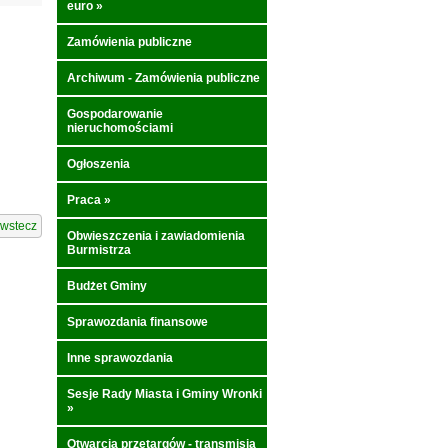
euro
»
Zamówienia publiczne
Archiwum - Zamówienia publiczne
Gospodarowanie
nieruchomościami
Ogłoszenia
Praca
»
wstecz
Obwieszczenia i zawiadomienia
Burmistrza
Budżet Gminy
Sprawozdania finansowe
Inne sprawozdania
Sesje Rady Miasta i Gminy Wronki
»
Otwarcia przetargów - transmisja