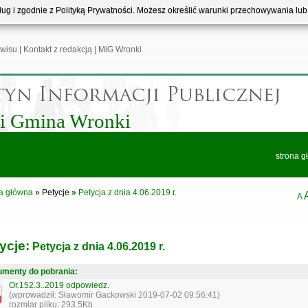
usług i zgodnie z Polityką Prywatności. Możesz określić warunki przechowywania lu
wisu
|
Kontakt z redakcją
|
MiG Wronki
 i Gmina Wronki
strona g
a główna
»
Petycje
»
Petycja z dnia 4.06.2019 r.
A
ycje:
Petycja z dnia 4.06.2019 r.
menty do pobrania:
Or.152.3..2019 odpowiedz.
(wprowadził: Sławomir Gackowski 2019-07-02 09:56:41)
rozmiar pliku: 293.5Kb