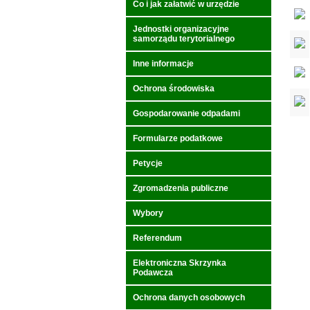
Co i jak załatwić w urzędzie
Jednostki organizacyjne
samorządu terytorialnego
Inne informacje
Ochrona środowiska
Gospodarowanie odpadami
Formularze podatkowe
Petycje
Zgromadzenia publiczne
Wybory
Referendum
Elektroniczna Skrzynka
Podawcza
Ochrona danych osobowych