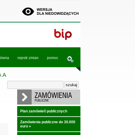
łówna
rejestr zmian
pomoc
A
A
Plan zamówień publicznych
Zamówienia publiczne do 30.000
euro
»