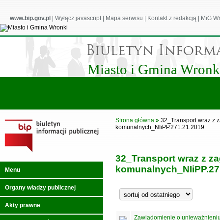
www.bip.gov.pl
|
Wyłącz javascript
|
Mapa serwisu
|
Kontakt z redakcją
|
MiG Wr
Miasto i Gmina Wronk
Strona główna
»
32_Transport wraz z
komunalnych_NIiPP.271.21.2019
32_Transport wraz z 
komunalnych_NIiPP.27
Menu
Organy władzy publicznej
Akty prawne
Zawiadomienie o unieważnieni