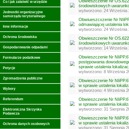
Obwieszczenie Nr OS.6220
Co i jak załatwić w urzędzie
środowiskowych uwarunk
wytworzono: 24 Września 
Jednostki organizacyjne
samorządu terytorialnego
Obwiueszcxzenie Nr NIiPP
odmawiającej ustalenia loka
Inne informacje
wytworzono: 24 Września 
Ochrona środowiska
Obwieszczenie Nr OS.6220
środowiskowych uwarunk
Gospodarowanie odpadami
wytworzono: 14 Września 
Obwieszczenie Nr NIiPP.6
Formularze podatkowe
postępowania dowodowego
sprawie ustalenia lokalizac
Petycje
wytworzono: 8 Września 2
Zgromadzenia publiczne
Obwieszczenie Nr NIiPP.6
w sprawie ustalenia lokaliz
Wybory
wytworzono: 4 Września 2
Obwieszczenie Nr NIiPP.6
Referendum
w sprawie ustalenia lokaliz
wytworzono: 31 Sierpnia 2
Elektroniczna Skrzynka
Podawcza
Obwieszczenie Nr NIiPP.6
w sprawie ustalenia lokaliz
Ochrona danych osobowych
wytworzono: 31 Sierpnia 2