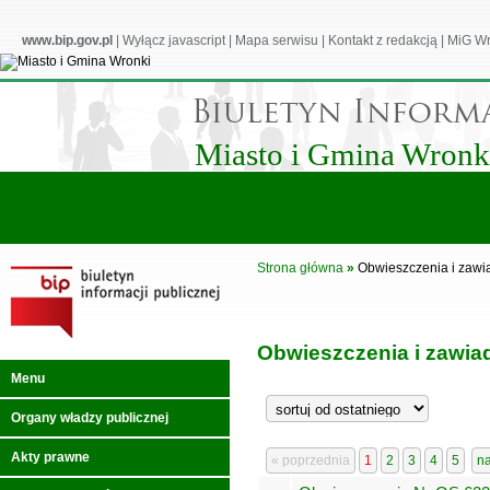
www.bip.gov.pl
|
Wyłącz javascript
|
Mapa serwisu
|
Kontakt z redakcją
|
MiG Wr
Miasto i Gmina Wronk
Strona główna
»
Obwieszczenia i zawi
Obwieszczenia i zawia
Menu
Organy władzy publicznej
Akty prawne
« poprzednia
1
2
3
4
5
n