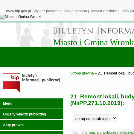
www.bip.gov.pl
|
Wyłącz javascript
|
Mapa serwisu
|
Kontakt z redakcją
|
MiG Wr
Miasto i Gmina Wronk
Strona główna
»
21_Remont lokali, bud
21_Remont lokali, bud
(NIiPP.271.10.2019):
Menu
Organy władzy publicznej
Akty prawne
Informacja o wyborze najkorzystni