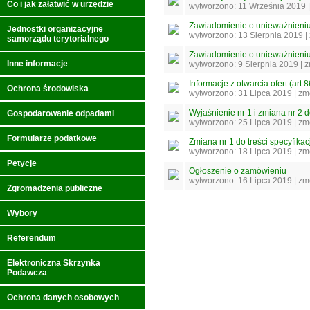
Co i jak załatwić w urzędzie
wytworzono: 11 Września 2019 
Zawiadomienie o unieważnieniu 
Jednostki organizacyjne
wytworzono: 13 Sierpnia 2019 
samorządu terytorialnego
Zawiadomienie o unieważnieni
Inne informacje
wytworzono: 9 Sierpnia 2019 | 
Informacje z otwarcia ofert (art.
Ochrona środowiska
wytworzono: 31 Lipca 2019 | z
Wyjaśnienie nr 1 i zmiana nr 2 
Gospodarowanie odpadami
wytworzono: 25 Lipca 2019 | z
Formularze podatkowe
Zmiana nr 1 do treści specyfika
wytworzono: 18 Lipca 2019 | z
Petycje
Ogłoszenie o zamówieniu
wytworzono: 16 Lipca 2019 | z
Zgromadzenia publiczne
Wybory
Referendum
Elektroniczna Skrzynka
Podawcza
Ochrona danych osobowych