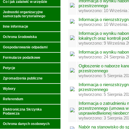
Informacja o wyniku nabor
Co i jak załatwić w urzędzie
przestrzennego
wytworzono: 10 Września 
Jednostki organizacyjne
samorządu terytorialnego
Informacja o nierozstrzygn
wytworzono: 10 Września 
Inne informacje
Informacja o wyniku nabo
Ochrona środowiska
lokalnych oraz kontroli p
wytworzono: 9 Września 2
Gospodarowanie odpadami
Informacja o wyniku nabo
wytworzono: 24 Sierpnia 2
Formularze podatkowe
Ogłoszenie o naborze kan
Petycje
przestrzennego
wytworzono: 5 Sierpnia 20
Zgromadzenia publiczne
Informacja o nierozstrzyg
Wybory
przestrzennego
wytworzono: 5 Sierpnia 20
Referendum
Informacja o zatrudnieniu
przestrzennego (umowa w 
Elektroniczna Skrzynka
usprawiedliwionej nieobec
Podawcza
wytworzono: 3 Sierpnia 20
Ochrona danych osobowych
Nabór na stanowisko do sp