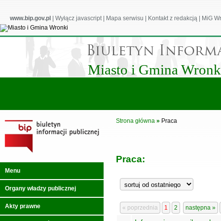
www.bip.gov.pl
|
Wyłącz javascript
|
Mapa serwisu
|
Kontakt z redakcją
|
MiG Wr
Miasto i Gmina Wronk
Strona główna
»
Praca
Praca:
Menu
Organy władzy publicznej
Akty prawne
« poprzednia
1
2
następna »