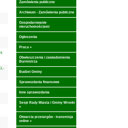
Zamówienia publiczne
Archiwum - Zamówienia publiczne
Gospodarowanie
nieruchomościami
Ogłoszenia
Praca
»
cą
Obwieszczenia i zawiadomienia
Burmistrza
EL-
Budżet Gminy
Sprawozdania finansowe
Inne sprawozdania
Sesje Rady Miasta i Gminy Wronki
»
Otwarcia przetargów - transmisja
online
»