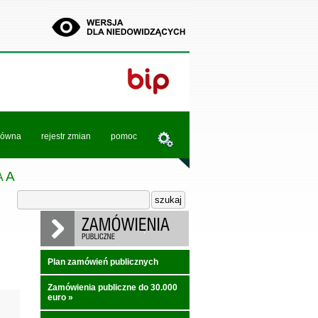
łówna
rejestr zmian
pomoc
A
A
Plan zamówień publicznych
Zamówienia publiczne do 30.000
euro
»