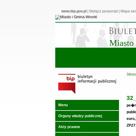
www.bip.gov.pl
|
Wyłącz javascript
|
Mapa ser
Miasto
Stron
32_
Menu
pe�ne
publi
Organy władzy publicznej
euro,
ZP27
Akty prawne