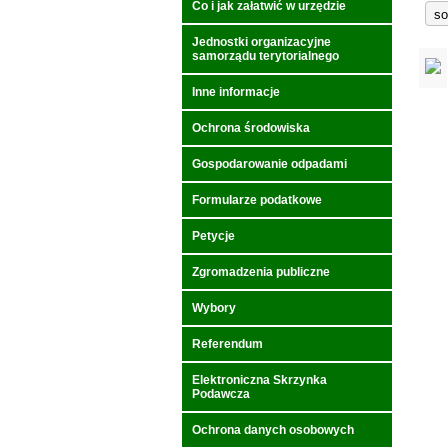
Co i jak załatwić w urzędzie
Jednostki organizacyjne
samorządu terytorialnego
Inne informacje
Ochrona środowiska
Gospodarowanie odpadami
Formularze podatkowe
Petycje
Zgromadzenia publiczne
Wybory
Referendum
Elektroniczna Skrzynka
Podawcza
Ochrona danych osobowych