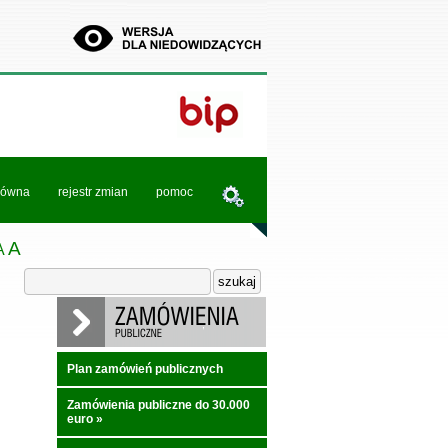
łówna
rejestr zmian
pomoc
A
A
Plan zamówień publicznych
Zamówienia publiczne do 30.000
euro
»