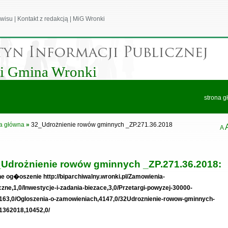
wisu
|
Kontakt z redakcją
|
MiG Wronki
 i Gmina Wronki
strona g
a główna
»
32_Udrożnienie rowów gminnych _ZP.271.36.2018
A
Udrożnienie rowów gminnych _ZP.271.36.2018:
 og�oszenie http://biparchiwalny.wronki.pl/Zamowienia-
czne,1,0/Inwestycje-i-zadania-biezace,3,0/Przetargi-powyzej-30000-
163,0/Ogloszenia-o-zamowieniach,4147,0/32Udroznienie-rowow-gminnych-
1362018,10452,0/